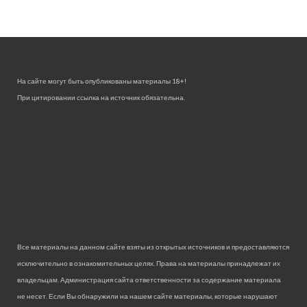
На сайте могут быть опубликованы материалы 18+!
При цитировании ссылка на источник обязательна.
Все материалы на данном сайте взяты из открытых источников и предоставляются
исключительно в ознакомительных целях. Права на материалы принадлежат их
владельцам. Администрация сайта ответственности за содержание материала
не несет. Если Вы обнаружили на нашем сайте материалы, которые нарушают