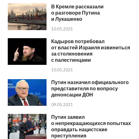
В Кремле рассказали
о разговоре Путина
и Лукашенко
10.05.2021
Кадыров потребовал
от властей Израиля извиниться
за столкновения
с палестинцами
10.05.2021
Путин назначил официального
представителя по вопросу
денонсации ДОН
09.05.2021
Путин заявил
о непрекращающихся попытках
оправдать нацистские
преступления