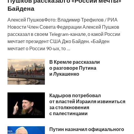
Пушков рассказал о «России мечты»
Байдена
Алексей ПушковФото: Владимир Трефилов / РИА
Новости Член Совета Федерации Алексей Пушков
рассказал в своем Telegram-канале, о какой России
мечтает президент США Джо Байден. «Байден
мечтает о России 90-ых, то …
В Кремле рассказали
о разговоре Путина
и Лукашенко
Кадыров потребовал
от властей Израиля извиниться
за столкновения
с палестинцами
Путин назначил официального