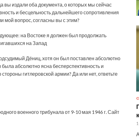
огда вы издали оба документа, о которых мы сейчас
вность и бесцельность дальнейшего сопротивления
и мой вопрос, согласны вы с этим?
ледующее: на Востоке я должен был продолжать
двигавшихся на Запад
подсудимый Дёниц, хотя он был поставлен абсолютно
ля была абсолютно ясна бесперспективность и
стороны гитлеровской армии? Да или нет, ответьте
ного военного трибунала от 9-10 мая 1946 г. Сайт
1
А