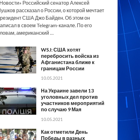
Новости» Российский сенатор Алексей
ушков рассказал о России, о которой мечтает
резидент США Джо Байден. Об этом он
аписал в своем Telegram-канале. По его
ловам, американский …
WSJ: США хотят
перебросить войска из
Афганистана ближе к
границам России
10.05.2021
На Украине завели 13
уголовных дел против
участников мероприятий
по случаю 9 Мая
10.05.2021
Как отметили День
Победы в разных