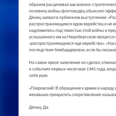
образом расценивал как военно-стратегичес
половину войны флотоводец объяснял эффек
Дёниц заявил в публичном выступлении: «Ра
распространяющимся ядом еврейства и не им
надломились под тяжестью этой войны и преда
услышанного им на Нюрнбергском процессе о
«распространяющемся яде еврейства». «Нас
последствия бомбардировок, если бы оказыв
Но самое яркое заявление он сделал, отвеча
о событиях первых чисел мая 1945 года, когд
себя руки.
«Покровский: В обращении к армии и народу
желавших прекратить сопротивление называл
Дёниц: Да.