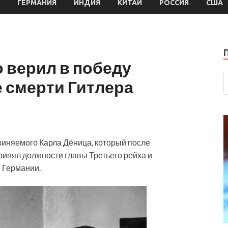
ГЕРМАНИЯ
ИНДИЯ
КИТАЙ
РОССИЯ
США
о верил в победу
 смерти Гитлера
иняемого Карла Дёница, который после
ринял должности главы Третьего рейха и
 Германии.