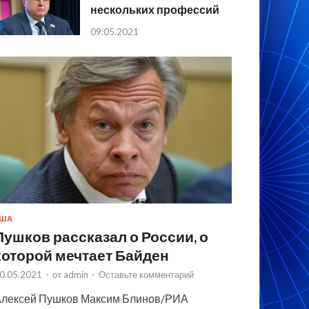
нескольких профессий
09.05.2021
США
Пушков рассказал о России, о
которой мечтает Байден
0.05.2021
-
от
admin
-
Оставьте комментарий
лексей Пушков Максим Блинов/РИА