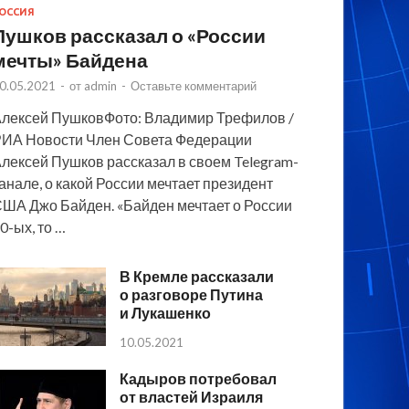
ОССИЯ
Пушков рассказал о «России
мечты» Байдена
0.05.2021
-
от
admin
-
Оставьте комментарий
лексей ПушковФото: Владимир Трефилов /
ИА Новости Член Совета Федерации
лексей Пушков рассказал в своем Telegram-
анале, о какой России мечтает президент
ША Джо Байден. «Байден мечтает о России
0-ых, то …
В Кремле рассказали
о разговоре Путина
и Лукашенко
10.05.2021
Кадыров потребовал
от властей Израиля