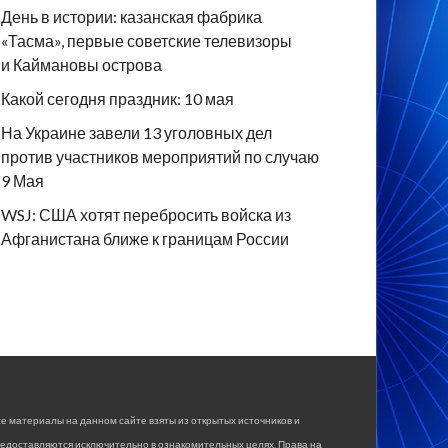
День в истории: казанская фабрика
«Тасма», первые советские телевизоры
и Каймановы острова
Какой сегодня праздник: 10 мая
На Украине завели 13 уголовных дел
против участников мероприятий по случаю
9 Мая
WSJ: США хотят перебросить войска из
Афганистана ближе к границам России
е материалы на данном сайте взяты из открытых источников и
едоставляются исключительно в ознакомительных целях. Права на