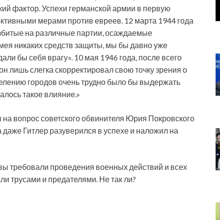
кий фактор. Успехи германской армии в первую
тивными мерами против евреев. 12 марта 1944 года
збитые на различные партии, осаждаемые
ея никаких средств защиты, мы бы давно уже
ли бы себя врагу». 10 мая 1946 года, после всего
н лишь слегка скорректировал свою точку зрения о
елению городов очень трудно было бы выдержать
алось такое влияние.»
я на вопрос советского обвинителя Юрия Покровского
а даже Гитлер разуверился в успехе и наложил на
 вы требовали проведения военных действий и всех
и трусами и предателями. Не так ли?