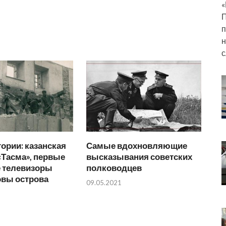
«
П
п
н
с
тории: казанская
Самые вдохновляющие
«Тасма», первые
высказывания советских
е телевизоры
полководцев
овы острова
09.05.2021