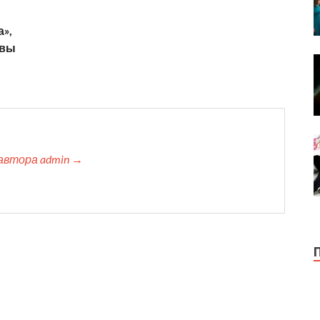
а»,
овы
автора admin →