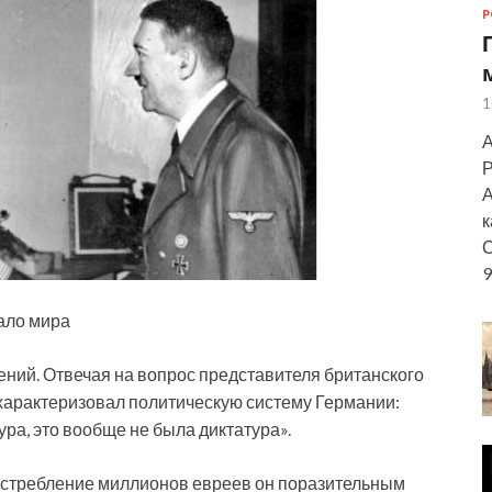
Р
1
А
Р
А
к
С
9
ало мира
ений. Отвечая на вопрос представителя британского
характеризовал политическую систему Германии:
ура, это вообще не была диктатура».
истребление миллионов евреев он поразительным