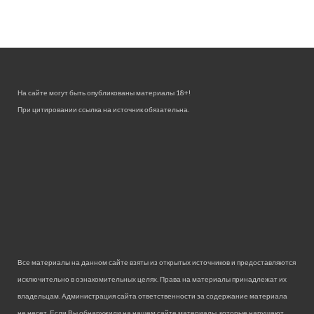
На сайте могут быть опубликованы материалы 18+!
При цитировании ссылка на источник обязательна.
Все материалы на данном сайте взяты из открытых источников и предоставляются
исключительно в ознакомительных целях. Права на материалы принадлежат их
владельцам. Администрация сайта ответственности за содержание материала
не несет. Если Вы обнаружили на нашем сайте материалы, которые нарушают