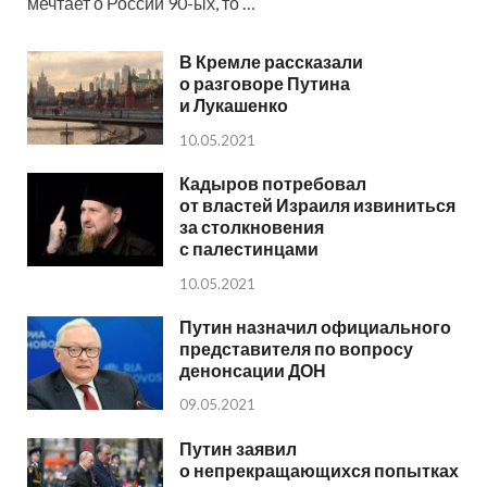
мечтает о России 90-ых, то …
В Кремле рассказали
о разговоре Путина
и Лукашенко
10.05.2021
Кадыров потребовал
от властей Израиля извиниться
за столкновения
с палестинцами
10.05.2021
Путин назначил официального
представителя по вопросу
денонсации ДОН
09.05.2021
Путин заявил
о непрекращающихся попытках