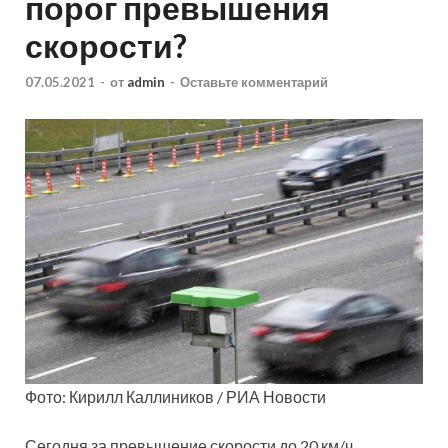
порог превышения
скорости?
07.05.2021
-
от
admin
-
Оставьте комментарий
Фото: Кирилл Каллиников / РИА Новости
Сегодня за превышение скорости до 20 км/ч