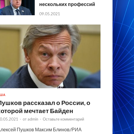
нескольких профессий
09.05.2021
США
Пушков рассказал о России, о
которой мечтает Байден
0.05.2021
-
от
admin
-
Оставьте комментарий
лексей Пушков Максим Блинов/РИА