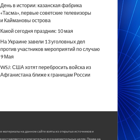
День в истории: казанская фабрика
«Тасма», первые советские телевизоры
и Каймановы острова
Какой сегодня праздник: 10 мая
На Украине завели 13 уголовных дел
против участников мероприятий по случаю
9 Мая
WSJ: США хотят перебросить войска из
Афганистана ближе к границам России
е материалы на данном сайте взяты из открытых источников и
едоставляются исключительно в ознакомительных целях. Права на