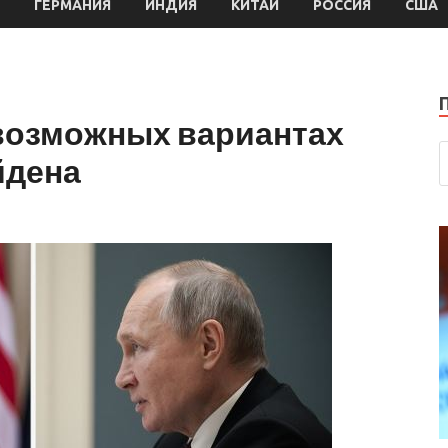
ГЕРМАНИЯ
ИНДИЯ
КИТАЙ
РОССИЯ
США
 возможных вариантах
йдена