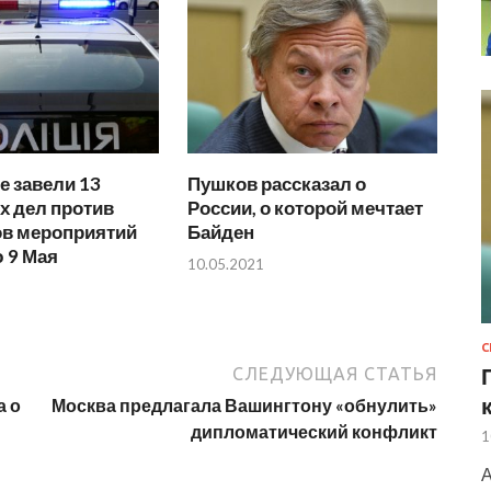
е завели 13
Пушков рассказал о
х дел против
России, о которой мечтает
ов мероприятий
Байден
 9 Мая
10.05.2021
СЛЕДУЮЩАЯ СТАТЬЯ
а о
Москва предлагала Вашингтону «обнулить»
дипломатический конфликт
1
А