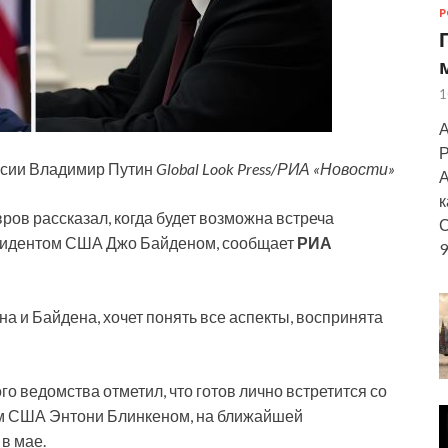
Р
1
А
Р
ссии Владимир Путин
Global Look Press/РИА «Новости»
А
к
ов рассказал, когда будет возможна встреча
С
езидентом США Джо Байденом, сообщает
РИА
9
на и Байдена, хочет понять все аспекты, воспринята
о ведомства отметил, что готов лично встретится со
ем США Энтони Блинкеном, на ближайшей
в мае.