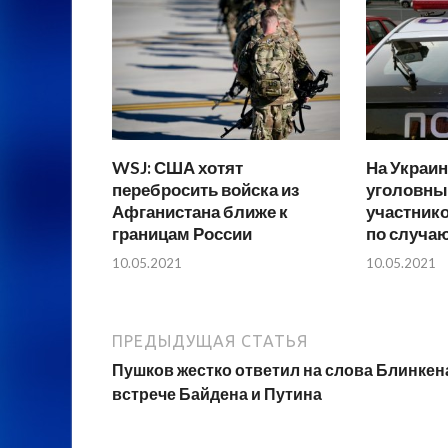
WSJ: США хотят
На Украин
перебросить войска из
уголовны
Афганистана ближе к
участник
границам России
по случаю
10.05.2021
10.05.2021
ПРЕДЫДУЩАЯ СТАТЬЯ
Пушков жестко ответил на слова Блинкен
встрече Байдена и Путина