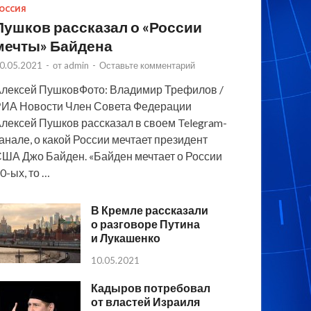
ОССИЯ
Пушков рассказал о «России
мечты» Байдена
0.05.2021
-
от
admin
-
Оставьте комментарий
лексей ПушковФото: Владимир Трефилов /
ИА Новости Член Совета Федерации
лексей Пушков рассказал в своем Telegram-
анале, о какой России мечтает президент
ША Джо Байден. «Байден мечтает о России
0-ых, то …
В Кремле рассказали
о разговоре Путина
и Лукашенко
10.05.2021
Кадыров потребовал
от властей Израиля