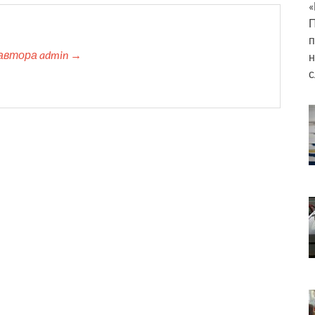
«
П
п
автора admin →
н
с