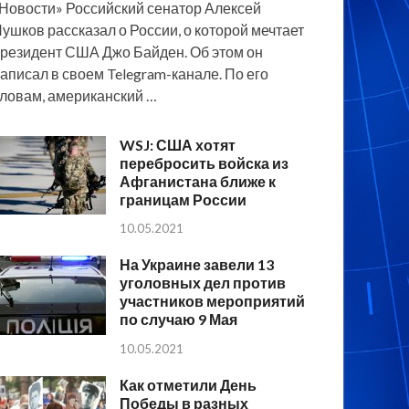
Новости» Российский сенатор Алексей
ушков рассказал о России, о которой мечтает
резидент США Джо Байден. Об этом он
аписал в своем Telegram-канале. По его
ловам, американский …
WSJ: США хотят
перебросить войска из
Афганистана ближе к
границам России
10.05.2021
На Украине завели 13
уголовных дел против
участников мероприятий
по случаю 9 Мая
10.05.2021
Как отметили День
Победы в разных