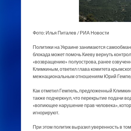
Фото: Илья Питалев / РИА Новости
Политики на Украине занимаются самообманом
блокада может помочь Киеву вернуть контрол
«возвращению» полуострова, ранее озвучен
Климкиным, ответил глава комитета крымско
межнациональным отношениям Юрий Гемпель,
Как отметил Гемпель, предложенный Климки
также подчеркнул, что перекрытие подачи в
«вопиющее нарушение прав человека», кот
игнорируют.
При этом политик выразил уверенность в том