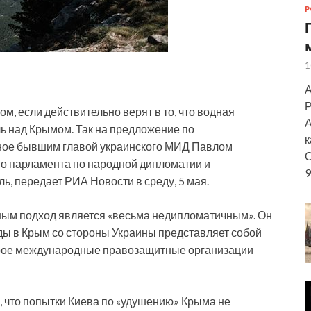
Р
1
А
Р
, если действительно верят в то, что водная
А
ь над Крымом. Так на предложение по
к
ное бывшим главой украинского МИД Павлом
С
го парламента по народной дипломатии и
9
 передает РИА Новости в среду, 5 мая.
ным подход является «весьма недипломатичным». Он
оды в Крым со стороны Украины представляет собой
орое международные правозащитные организации
, что попытки Киева по «удушению» Крыма не