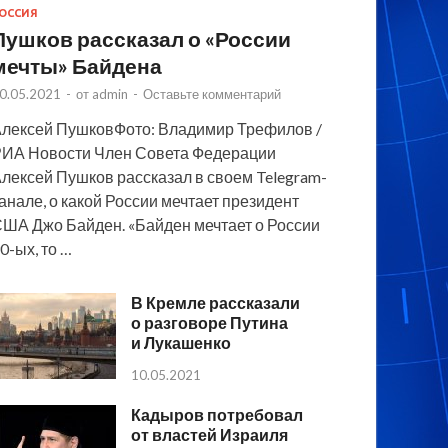
ОССИЯ
Пушков рассказал о «России
мечты» Байдена
0.05.2021
-
от
admin
-
Оставьте комментарий
лексей ПушковФото: Владимир Трефилов /
ИА Новости Член Совета Федерации
лексей Пушков рассказал в своем Telegram-
анале, о какой России мечтает президент
ША Джо Байден. «Байден мечтает о России
0-ых, то …
В Кремле рассказали
о разговоре Путина
и Лукашенко
10.05.2021
Кадыров потребовал
от властей Израиля