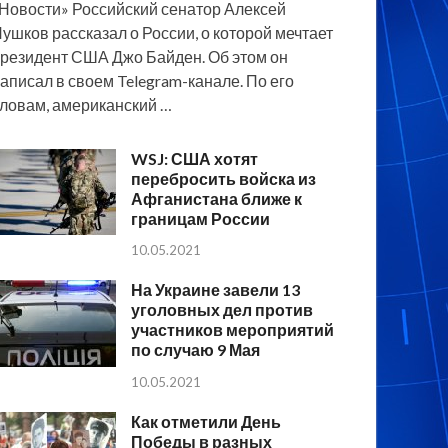
Новости» Российский сенатор Алексей
ушков рассказал о России, о которой мечтает
резидент США Джо Байден. Об этом он
аписал в своем Telegram-канале. По его
ловам, американский …
WSJ: США хотят
перебросить войска из
Афганистана ближе к
границам России
10.05.2021
На Украине завели 13
уголовных дел против
участников мероприятий
по случаю 9 Мая
10.05.2021
Как отметили День
Победы в разных