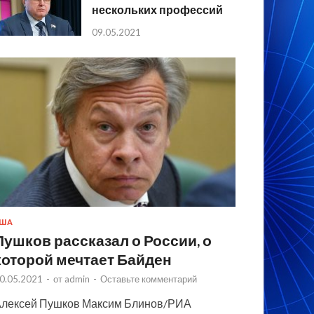
нескольких профессий
09.05.2021
США
Пушков рассказал о России, о
которой мечтает Байден
0.05.2021
-
от
admin
-
Оставьте комментарий
лексей Пушков Максим Блинов/РИА