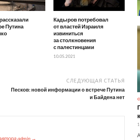
рассказали
Кадыров потребовал
ре Путина
от властей Израиля
нко
извиниться
за столкновения
с палестинцами
10.05.2021
СЛЕДУЮЩАЯ СТАТЬЯ
Песков: новой информации о встрече Путина
и Байдена нет
1
А
автора admin →