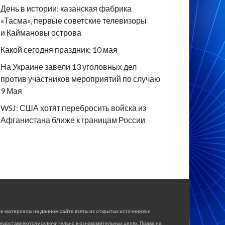
День в истории: казанская фабрика
«Тасма», первые советские телевизоры
и Каймановы острова
Какой сегодня праздник: 10 мая
На Украине завели 13 уголовных дел
против участников мероприятий по случаю
9 Мая
WSJ: США хотят перебросить войска из
Афганистана ближе к границам России
е материалы на данном сайте взяты из открытых источников и
едоставляются исключительно в ознакомительных целях. Права на