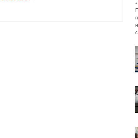
«
П
п
н
с