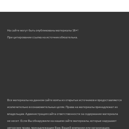
На сайте могут быть опубликованы материалы 18+!
При цитировании ссылка на источник обязательна.
Все материалы на данном сайте взяты из открытых источников и предоставляются
исключительно в ознакомительных целях. Права на материалы принадлежат их
владельцам. Администрация сайта ответственности за содержание материала
не несет. Если Вы обнаружили на нашем сайте материалы, которые нарушают
авторские права, принадлежащие Вам, Вашей компании или организации,