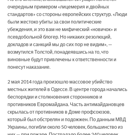
очередным примером «лицемерия и двойных
стандартов» со стороны европейских структур. «Люди
были жестоко убиты за свои политические
убеждения, и это вам не мифический «новичок» и
псевдобольной блогер. Но никаких резолюций,
докладов и санкций мы до сих пор не видим», —
возмутился Толстой, понадеявшись на то, что
виновные будут привлечены к ответственности и
понесут наказание.
2 мая 2014 года произошло массовое убийство
местных жителей в Одессе. В центре города начались
беспорядки и столкновения сторонников и
противников Евромайдана. Часть антимайдановцев
скрылась от противников в Доме профсоюзов,
который был обстрелян и подожжен. По данным МВД
Украины, погибли около 50 человек, большинство из
них — при пожаре. Пострадало более 240 человек.