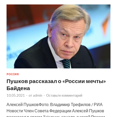
РОССИЯ
Пушков рассказал о «России мечты»
Байдена
10.05.2021
-
от
admin
-
Оставьте комментарий
Алексей ПушковФото: Владимир Трефилов / РИА
Новости Член Совета Федерации Алексей Пушков
рассказал в своем Telegram-канале, о какой России