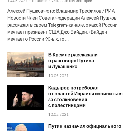
10.05.2021
-
от
admin
-
Оставьте комментарий
Алексей ПушковФото: Владимир Трефилов / РИА
Новости Член Совета Федерации Алексей Пушков
рассказал в своем Telegram-канале, о какой России
мечтает президент США Джо Байден. «Байден
мечтает о России 90-ых, то …
В Кремле рассказали
о разговоре Путина
и Лукашенко
10.05.2021
Кадыров потребовал
от властей Израиля извиниться
за столкновения
с палестинцами
10.05.2021
Путин назначил официального