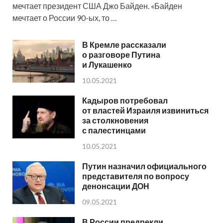
мечтает президент США Джо Байден. «Байден
мечтает о России 90-ых, то …
В Кремле рассказали
о разговоре Путина
и Лукашенко
10.05.2021
Кадыров потребовал
от властей Израиля извиниться
за столкновения
с палестинцами
10.05.2021
Путин назначил официального
представителя по вопросу
денонсации ДОН
09.05.2021
В России предрекли