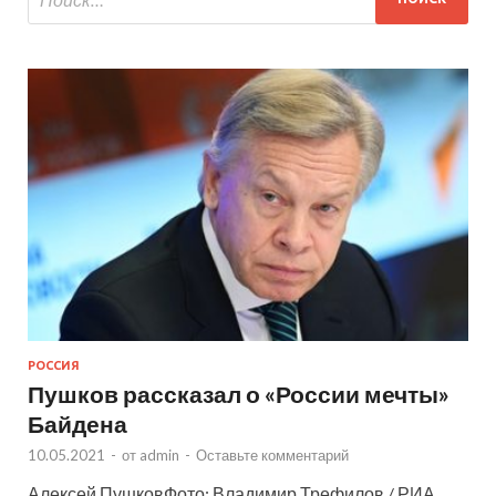
РОССИЯ
Пушков рассказал о «России мечты»
Байдена
10.05.2021
-
от
admin
-
Оставьте комментарий
Алексей ПушковФото: Владимир Трефилов / РИА