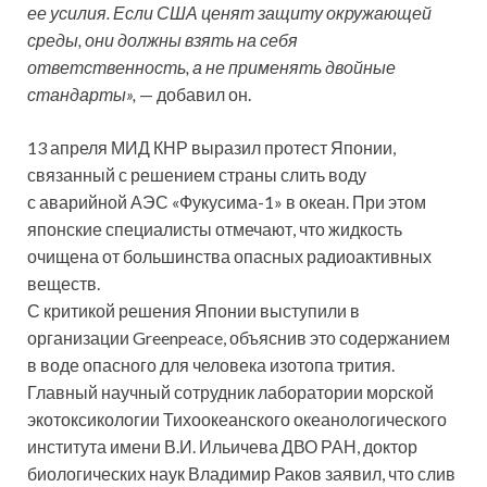
ее усилия. Если США ценят защиту окружающей
среды, они должны взять на себя
ответственность, а не применять двойные
стандарты»,
— добавил он.
13 апреля МИД КНР выразил протест Японии,
связанный с решением страны слить воду
с аварийной АЭС «Фукусима-1» в океан. При этом
японские специалисты отмечают, что жидкость
очищена от большинства опасных радиоактивных
веществ.
С критикой решения Японии выступили в
организации Greenpeace, объяснив это содержанием
в воде опасного для человека изотопа трития.
Главный научный сотрудник лаборатории морской
экотоксикологии Тихоокеанского океанологического
института имени В.И. Ильичева ДВО РАН, доктор
биологических наук Владимир Раков заявил, что слив