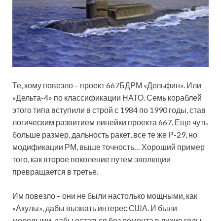
Те, кому повезло – проект 667БДРМ «Дельфин». Или
«Дельта-4» по классификации НАТО. Семь кораблей
этого типа вступили в строй с 1984 по 1990 годы, став
логическим развитием линейки проекта 667. Еще чуть
больше размер, дальность ракет, все те же Р-29, но
модификации РМ, выше точность… Хороший пример
того, как второе поколение путем эволюции
превращается в третье.
Им повезло – они не были настолько мощными, как
«Акулы», дабы вызвать интерес США. И были
молодыми, дабы остаться без ремонта в лихие годы.