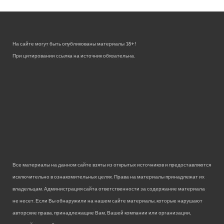
На сайте могут быть опубликованы материалы 18+!
При цитировании ссылка на источник обязательна.
Все материалы на данном сайте взяты из открытых источников и предоставляются
исключительно в ознакомительных целях. Права на материалы принадлежат их
владельцам. Администрация сайта ответственности за содержание материала
не несет. Если Вы обнаружили на нашем сайте материалы, которые нарушают
авторские права, принадлежащие Вам, Вашей компании или организации,