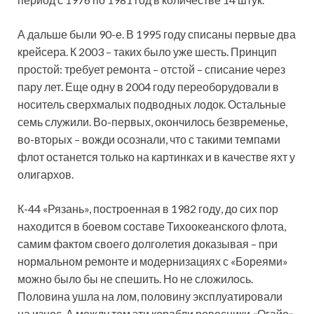
А дальше были 90-е. В 1995 году списаны первые два
крейсера. К 2003 – таких было уже шесть. Принцип
простой: требует ремонта – отстой – списание через
пару лет. Еще одну в 2004 году переоборудовали в
носитель сверхмалых подводных лодок. Остальные
семь служили. Во-первых, окончилось безвременье,
во-вторых – вожди осознали, что с такими темпами
флот останется только на картинках и в качестве яхт у
олигархов.
К-44 «Рязань», построенная в 1982 году, до сих пор
находится в боевом составе Тихоокеанского флота,
самим фактом своего долголетия доказывая – при
нормальном ремонте и модернизациях с «Бореями»
можно было бы не спешить. Но не сложилось.
Половина ушла на лом, половину эксплуатировали
на износ. А между тем эти корабли ровесники «Огайо»,