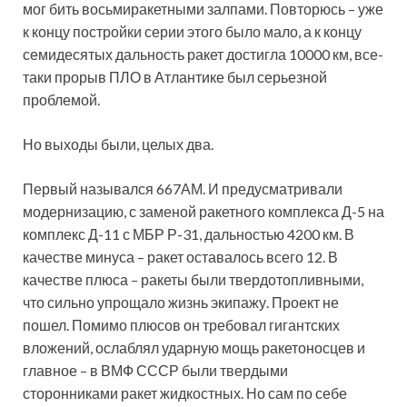
мог бить восьмиракетными залпами. Повторюсь – уже
к концу постройки серии этого было мало, а к концу
семидесятых дальность ракет достигла 10000 км, все-
таки прорыв ПЛО в Атлантике был серьезной
проблемой.
Но выходы были, целых два.
Первый назывался 667АМ. И предусматривали
модернизацию, с заменой ракетного комплекса Д-5 на
комплекс Д-11 с МБР Р-31, дальностью 4200 км. В
качестве минуса – ракет оставалось всего 12. В
качестве плюса – ракеты были твердотопливными,
что сильно упрощало жизнь экипажу. Проект не
пошел. Помимо плюсов он требовал гигантских
вложений, ослаблял ударную мощь ракетоносцев и
главное – в ВМФ СССР были твердыми
сторонниками ракет жидкостных. Но сам по себе