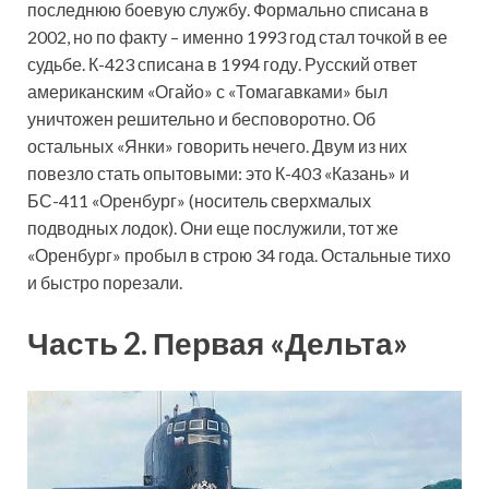
последнюю боевую службу. Формально списана в
2002, но по факту – именно 1993 год стал точкой в ее
судьбе. К-423 списана в 1994 году. Русский ответ
американским «Огайо» с «Томагавками» был
уничтожен решительно и бесповоротно. Об
остальных «Янки» говорить нечего. Двум из них
повезло стать опытовыми: это К-403 «Казань» и
БС-411 «Оренбург» (носитель сверхмалых
подводных лодок). Они еще послужили, тот же
«Оренбург» пробыл в строю 34 года. Остальные тихо
и быстро порезали.
Часть 2. Первая «Дельта»