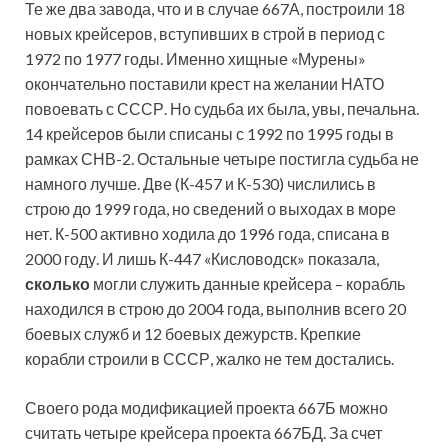
Те же два завода, что и в случае 667А, построили 18
новых крейсеров, вступивших в строй в период с
1972 по 1977 годы. Именно хищные «Мурены»
окончательно поставили крест на желании НАТО
повоевать с СССР. Но судьба их была, увы, печальна.
14 крейсеров были списаны с 1992 по 1995 годы в
рамках СНВ-2. Остальные четыре постигла судьба не
намного лучше. Две (К-457 и К-530) числились в
строю до 1999 года, но сведений о выходах в море
нет. К-500 активно ходила до 1996 года, списана в
2000 году. И лишь К-447 «Кисловодск» показала,
сколько
могли служить данные крейсера – корабль
находился в строю до 2004 года, выполнив всего 20
боевых служб и 12 боевых дежурств. Крепкие
корабли строили в СССР, жалко не тем достались.
Своего рода модификацией проекта 667Б можно
считать четыре крейсера проекта 667БД. За счет