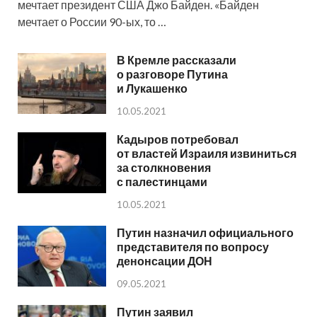
мечтает президент США Джо Байден. «Байден
мечтает о России 90-ых, то …
В Кремле рассказали
о разговоре Путина
и Лукашенко
10.05.2021
Кадыров потребовал
от властей Израиля извиниться
за столкновения
с палестинцами
10.05.2021
Путин назначил официального
представителя по вопросу
денонсации ДОН
09.05.2021
Путин заявил