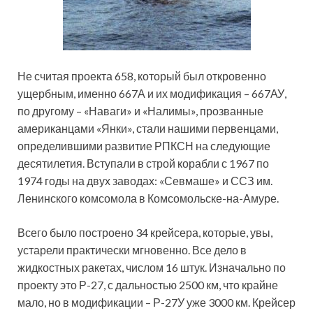
Не считая проекта 658, который был откровенно
ущербным, именно 667А и их модификация – 667АУ,
по другому – «Наваги» и «Налимы», прозванные
американцами «Янки», стали нашими первенцами,
определившими развитие РПКСН на следующие
десятилетия. Вступали в строй корабли с 1967 по
1974 годы на двух заводах: «Севмаше» и ССЗ им.
Ленинского комсомола в Комсомольске-на-Амуре.
Всего было построено 34 крейсера, которые, увы,
устарели практически мгновенно. Все дело в
жидкостных ракетах, числом 16 штук. Изначально по
проекту это Р-27, с дальностью 2500 км, что крайне
мало, но в модификации – Р-27У уже 3000 км. Крейсер