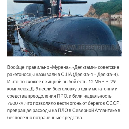
Вообще, правильно «Мурена». «Дельтами» советские
ракетоносцы называли в США (Дельта-1 – Дельта-4).
И что-то схожее с хищной рыбой есть: 12 МБР Р-29
комплекса Д-9 несли боеголовку в одну мегатонну и
средства преодоления ПРО, и били на дальность
7600 км, что позволяло вести огонь от берегов СССР,
превращая расходы на ПЛО в Северной Атлантике в
бесполезно потраченные средства.