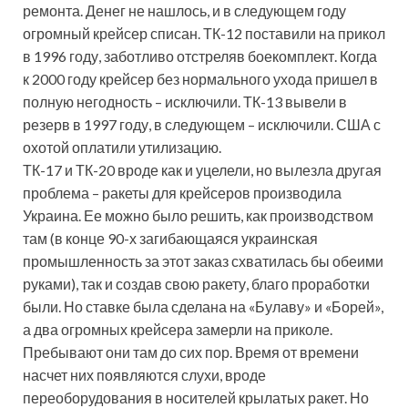
ремонта. Денег не нашлось, и в следующем году
огромный крейсер списан. ТК-12 поставили на прикол
в 1996 году, заботливо отстреляв боекомплект. Когда
к 2000 году крейсер без нормального ухода пришел в
полную негодность – исключили. ТК-13 вывели в
резерв в 1997 году, в следующем – исключили. США с
охотой оплатили утилизацию.
ТК-17 и ТК-20 вроде как и уцелели, но вылезла другая
проблема – ракеты для крейсеров производила
Украина. Ее можно было решить, как производством
там (в конце 90-х загибающаяся украинская
промышленность за этот заказ схватилась бы обеими
руками), так и создав свою ракету, благо проработки
были. Но ставке была сделана на «Булаву» и «Борей»,
а два огромных крейсера замерли на приколе.
Пребывают они там до сих пор. Время от времени
насчет них появляются слухи, вроде
переоборудования в носителей крылатых ракет. Но