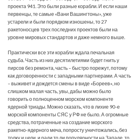
проекта 941. Это были разные корабли. И если наши
первенцы, те самые «Вани Вашингтоны», уже
устарели и были порядком изношены, то 27
ракетоносцев трех последних проектов были на
уровне мировых стандартов и даже немного выше.
Практически все эти корабли ждала печальная
судьба. Часть из них десятилетиями будет гнить у
пирсов без ремонта, часть – быстро порежут, потому
как договоренности с западными партнерами. А часть
– выживет и дождется смены в виде «Бореев», но
слишком малая часть, увы, дабы можно было
говорить о полноценном морском компоненте
ядерной триады. Можно сказать, что в лихие 90-е
морской компоненты СЯС у РФ не было. А огромные
средства, потраченные на создание морского
ракетно-ядерного меча, попросту уничтожались, без
толку и цели, и ради то ли популярности на Западе, то