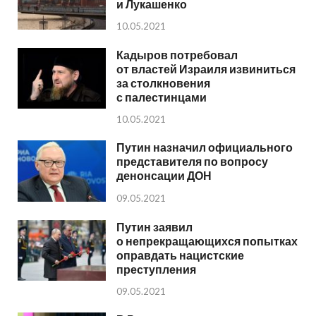
и Лукашенко
10.05.2021
Кадыров потребовал
от властей Израиля извиниться
за столкновения
с палестинцами
10.05.2021
Путин назначил официального
представителя по вопросу
денонсации ДОН
09.05.2021
Путин заявил
о непрекращающихся попытках
оправдать нацистские
преступления
09.05.2021