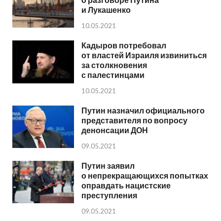
и Лукашенко
10.05.2021
Кадыров потребовал
от властей Израиля извиниться
за столкновения
с палестинцами
10.05.2021
Путин назначил официального
представителя по вопросу
денонсации ДОН
09.05.2021
Путин заявил
о непрекращающихся попытках
оправдать нацистские
преступления
09.05.2021