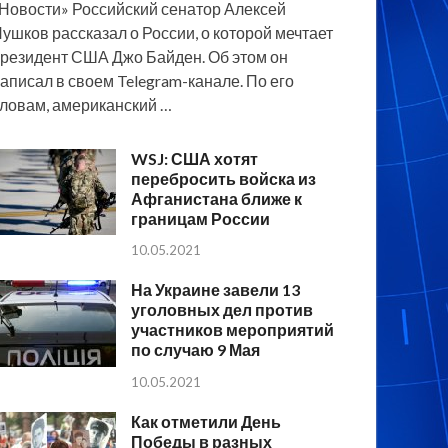
Новости» Российский сенатор Алексей
ушков рассказал о России, о которой мечтает
резидент США Джо Байден. Об этом он
аписал в своем Telegram-канале. По его
ловам, американский …
WSJ: США хотят
перебросить войска из
Афганистана ближе к
границам России
10.05.2021
На Украине завели 13
уголовных дел против
участников мероприятий
по случаю 9 Мая
10.05.2021
Как отметили День
Победы в разных