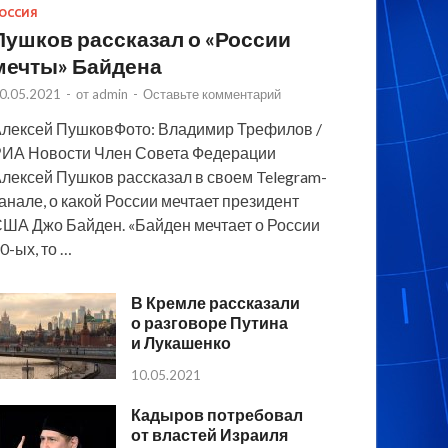
ОССИЯ
Пушков рассказал о «России
мечты» Байдена
0.05.2021
-
от
admin
-
Оставьте комментарий
лексей ПушковФото: Владимир Трефилов /
ИА Новости Член Совета Федерации
лексей Пушков рассказал в своем Telegram-
анале, о какой России мечтает президент
ША Джо Байден. «Байден мечтает о России
0-ых, то …
В Кремле рассказали
о разговоре Путина
и Лукашенко
10.05.2021
Кадыров потребовал
от властей Израиля