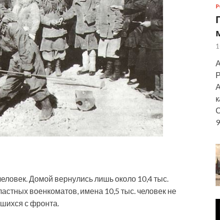
Р
1
А
Р
А
к
С
9
 человек. Домой вернулись лишь около 10,4 тыс.
астных военкоматов, имена 10,5 тыс. человек не
шихся с фронта.