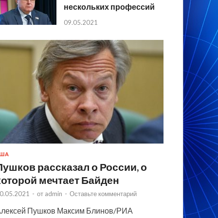
нескольких профессий
09.05.2021
США
Пушков рассказал о России, о
которой мечтает Байден
0.05.2021
-
от
admin
-
Оставьте комментарий
лексей Пушков Максим Блинов/РИА