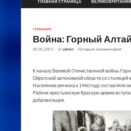
ГЛАВНАЯ СТРАНИЦА
ВЕЛИКОБРИТАНИЯ
ГЕРМАНИЯ
Война: Горный Алтай
03.05.2021
-
от
admin
-
Оставьте комментарий
К началу Великой Отечественной войны Горны
Ойротской автономной области со столицей в
Население региона к 1940 году составляло ок
Рабоче-крестьянскую Красную армию вступило 
добровольцев.