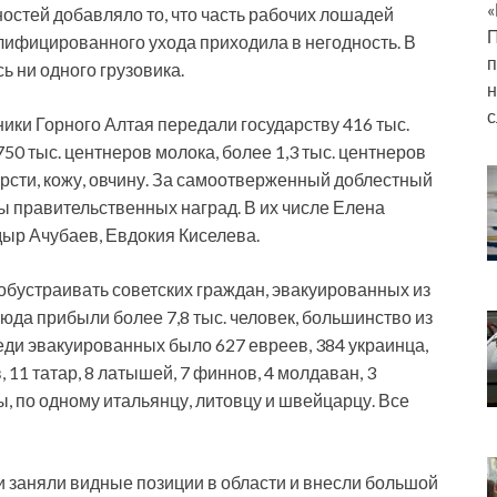
«
остей добавляло то, что часть рабочих лошадей
П
лифицированного ухода приходила в негодность. В
п
сь ни одного грузовика.
н
с
ники Горного Алтая передали государству 416 тыс.
750 тыс. центнеров молока, более 1,3 тыс. центнеров
ерсти, кожу, овчину. За самоотверженный доблестный
ны правительственных наград. В их числе Елена
дыр Ачубаев, Евдокия Киселева.
обустраивать советских граждан, эвакуированных из
юда прибыли более 7,8 тыс. человек, большинство из
еди эвакуированных было 627 евреев, 384 украинца,
, 11 татар, 8 латышей, 7 финнов, 4 молдаван, 3
ы, по одному итальянцу, литовцу и швейцарцу. Все
и заняли видные позиции в области и внесли большой