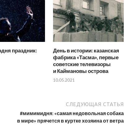
одня праздник:
День в истории: казанская
фабрика «Тасма», первые
советские телевизоры
и Каймановы острова
10.05.2021
СЛЕДУЮЩАЯ СТАТЬЯ
#мимимидня: «самая недовольная собака
в мире» прячется в куртке хозяина от ветра