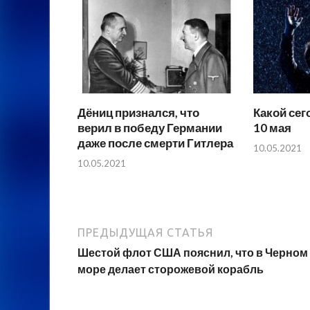
Дёниц признался, что
Какой сег
верил в победу Германии
10 мая
даже после смерти Гитлера
10.05.2021
10.05.2021
ПРЕДЫДУЩАЯ СТАТЬЯ
Шестой флот США пояснил, что в Черном
море делает сторожевой корабль