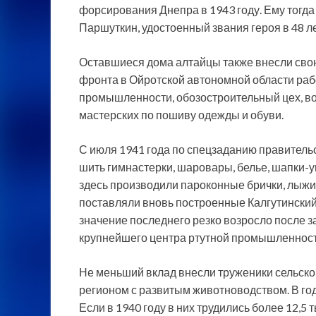
форсирования Днепра в 1943 году. Ему тогд
Паршуткин, удостоенный звания героя в 48 ле
Оставшиеся дома алтайцы также внесли свою 
фронта в Ойротской автономной области ра
промышленности, обозостроительный цех, во
мастерских по пошиву одежды и обуви.
С июля 1941 года по спецзаданию правител
шить гимнастерки, шаровары, белье, шапки-уш
здесь производили пароконные брички, лыж
поставляли вновь построенные Калгутинский 
значение последнего резко возросло после 
крупнейшего центра ртутной промышленност
Не меньший вклад внесли труженики сельско
регионом с развитым животноводством. В го
Если в 1940 году в них трудились более 12,5 ты