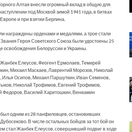
 Горного Алтая внесли огромный вклад в общую для
наступлении под Москвой зимой 1941 года, в битвах
 Европе и при взятии Берлина.
ыли награждены орденами и медалями, а трое стали
Звания Героя Советского Союза были удостоены 25
оде освобождения Белоруссии и Украины.
 Жанбек Елеусов, Феогент Ермолаев, Темирей
нкин, Михаил Маскаев, Лаврентий Морозов, Николай
, Илья Осипов, Михаил Паршуткин, Иван Семенов,
тыков, Николай Трофимов, Евгений Трофимов,
й Федоров, Василий Харитошкин, Вениамин
 был одним из 28 панфиловцев, остановивших
Дубосеково. В числе остальных бойцов за тот бой он
ем стал Жанбек Елеусов, совершивший подвиг в ходе