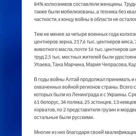
84% колхозников составляли женщины. Трудн
также были мобилизованы, а техника без ква
частности, к концу войны в области не остало
Тем не менее за четыре военных года колхоз
центнеров зерна, 217,6 тыс. центнеров мяса, 
животного масла, почти 16 тыс. центнеров ш
труд 2,5 тыс. местных жителей были удостое
Упаева, Тана Марчина, Мария Чепрасова, Ка
В годы войны Алтай продолжал принимать и 
охваченных войной регионов страны. Всего с
которых были из Ленинграда и с Украины. Ср
61 белорус, 34 поляка, 25 эстонцев, 13 немцев
хорватов, по 2 представителя грузин и мордв
остальные были русскими.
Многие из них благодаря своей квалификаци