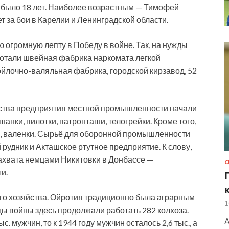
а было 18 лет. Наиболее возрастным — Тимофей
т за бои в Карелии и Ленинградской области.
огромную лепту в Победу в войне. Так, на нужды
ботали швейная фабрика наркомата легкой
йлочно-валяльная фабрика, городской кирзавод, 52
ьства предприятия местной промышленности начали
анки, пилотки, патронташи, телогрейки. Кроме того,
и, валенки. Сырьё для оборонной промышленности
рудник и Акташское ртутное предприятие. К слову,
захвата немцами Никитовки в Донбассе —
и.
го хозяйства. Ойротия традиционно была аграрным
1
ды войны здесь продолжали работать 282 колхоза.
А
с. мужчин, то к 1944 году мужчин осталось 2,6 тыс., а