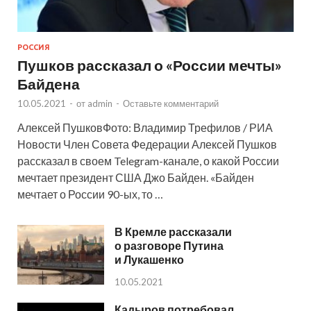
РОССИЯ
Пушков рассказал о «России мечты»
Байдена
10.05.2021
-
от
admin
-
Оставьте комментарий
Алексей ПушковФото: Владимир Трефилов / РИА
Новости Член Совета Федерации Алексей Пушков
рассказал в своем Telegram-канале, о какой России
мечтает президент США Джо Байден. «Байден
мечтает о России 90-ых, то …
В Кремле рассказали
о разговоре Путина
и Лукашенко
10.05.2021
Кадыров потребовал