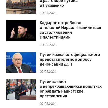
о разговоре Путина
и Лукашенко
10.05.2021
Кадыров потребовал
от властей Израиля извиниться
за столкновения
с палестинцами
10.05.2021
Путин назначил официального
представителя по вопросу
денонсации ДОН
09.05.2021
Путин заявил
о непрекращающихся попытках
оправдать нацистские
преступления
09.05.2021