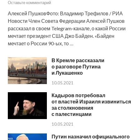
Оставьте комментарий
Алексей ПушковФото: Владимир Трефилов / РИА
Новости Член Совета Федерации Алексей Пушков
рассказал в своем Telegram-канале, о какой России
мечтает президент США Джо Байден. «Байден
мечтает о России 90-ых, то …
В Кремле рассказали
о разговоре Путина
и Лукашенко
10.05.2021
Кадыров потребовал
от властей Израиля извиниться
за столкновения
с палестинцами
10.05.2021
Путин назначил официального