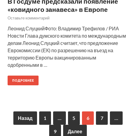
В Госдуме предсказали появление
«ковидного занавеса» в Европе
Оставьте комментарий
Леонид СлуцкийФото: Владимир Трефилов / РИА
Новсти Глава думского комитета по международным
делам Леонид Слуцкий считает, что предложение
Еврокомиссии (ЕК) по разрешению на въезд на
территорию Европы вакцинированным
одобренными в …
ПОДРОБНЕЕ
Назад
1
…
5
6
7
…
9
Далее