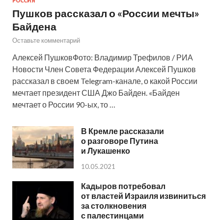
РОССИЯ
Пушков рассказал о «России мечты»
Байдена
Оставьте комментарий
Алексей ПушковФото: Владимир Трефилов / РИА
Новости Член Совета Федерации Алексей Пушков
рассказал в своем Telegram-канале, о какой России
мечтает президент США Джо Байден. «Байден
мечтает о России 90-ых, то …
В Кремле рассказали
о разговоре Путина
и Лукашенко
10.05.2021
Кадыров потребовал
от властей Израиля извиниться
за столкновения
с палестинцами