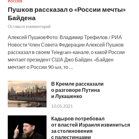
РОССИЯ
Пушков рассказал о «России мечты»
Байдена
Оставьте комментарий
Алексей ПушковФото: Владимир Трефилов / РИА
Новости Член Совета Федерации Алексей Пушков
рассказал в своем Telegram-канале, о какой России
мечтает президент США Джо Байден. «Байден
мечтает о России 90-ых, то …
В Кремле рассказали
о разговоре Путина
и Лукашенко
10.05.2021
Кадыров потребовал
от властей Израиля извиниться
за столкновения
с палестинцами