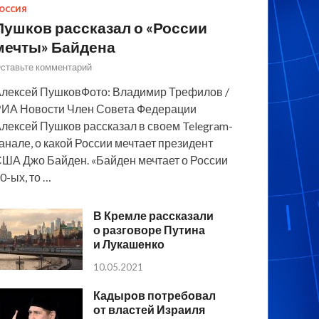
ОССИЯ
Пушков рассказал о «России
мечты» Байдена
ставьте комментарий
лексей ПушковФото: Владимир Трефилов /
ИА Новости Член Совета Федерации
лексей Пушков рассказал в своем Telegram-
анале, о какой России мечтает президент
ША Джо Байден. «Байден мечтает о России
0-ых, то …
В Кремле рассказали
о разговоре Путина
и Лукашенко
10.05.2021
Кадыров потребовал
от властей Израиля