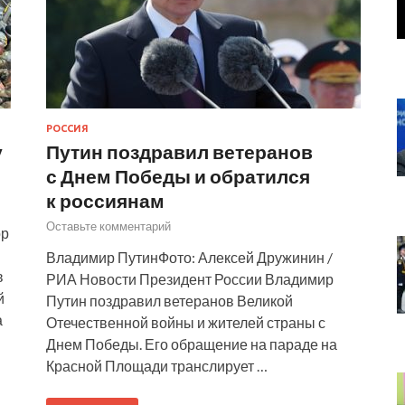
РОССИЯ
у
Путин поздравил ветеранов
с Днем Победы и обратился
к россиянам
Оставьте комментарий
ор
Владимир ПутинФото: Алексей Дружинин /
в
РИА Новости Президент России Владимир
й
Путин поздравил ветеранов Великой
а
Отечественной войны и жителей страны с
Днем Победы. Его обращение на параде на
Красной Площади транслирует …