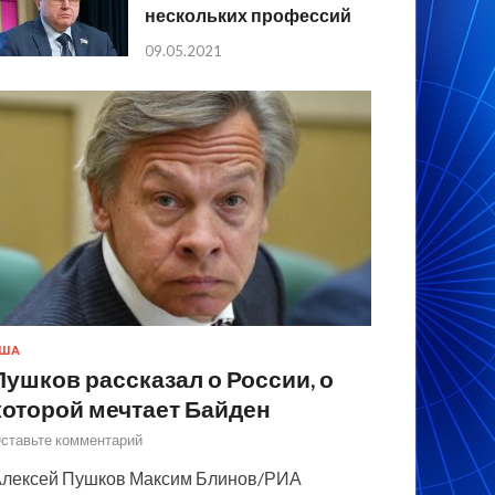
нескольких профессий
09.05.2021
США
Пушков рассказал о России, о
которой мечтает Байден
ставьте комментарий
лексей Пушков Максим Блинов/РИА