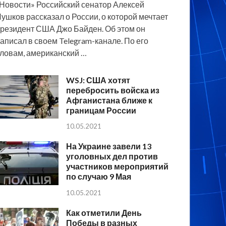
Новости» Российский сенатор Алексей
ушков рассказал о России, о которой мечтает
резидент США Джо Байден. Об этом он
аписал в своем Telegram-канале. По его
ловам, американский …
WSJ: США хотят
перебросить войска из
Афганистана ближе к
границам России
10.05.2021
На Украине завели 13
уголовных дел против
участников мероприятий
по случаю 9 Мая
10.05.2021
Как отметили День
Победы в разных