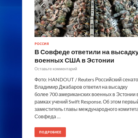
РОССИЯ
В Совфеде ответили на высадк
военных США в Эстонии
Оставьте комментарий
Фото: HANDOUT / Reuters Российский сенат
Владимир Джабаров ответил на высадку
более 700 американских военных в Эстонии 
рамках учений Swift Response. Об этом первы
заместитель главы международного комитет
Совфеда …
ПОДРОБНЕЕ