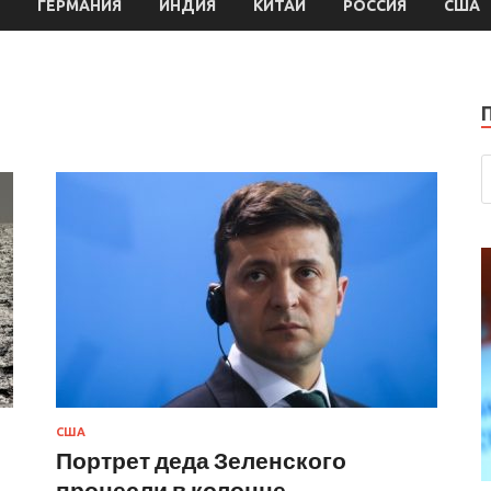
ГЕРМАНИЯ
ИНДИЯ
КИТАЙ
РОССИЯ
США
США
Портрет деда Зеленского
пронесли в колонне