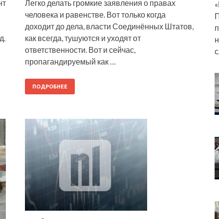
нт
Легко делать громкие заявления о правах
«
человека и равенстве. Вот только когда
П
доходит до дела, власти Соединённых Штатов,
п
д.
как всегда, тушуются и уходят от
н
ответственности. Вот и сейчас,
с
пропагандируемый как …
ПОДРОБНЕЕ