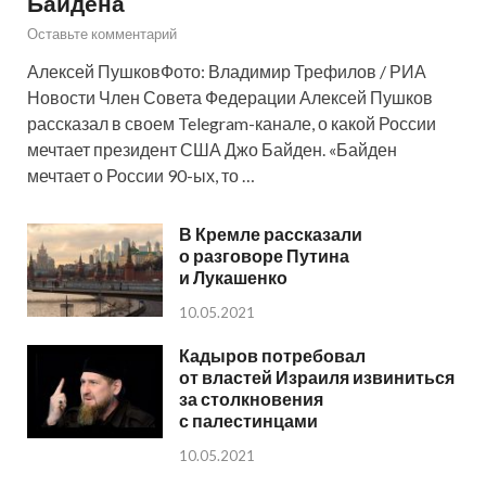
Байдена
Оставьте комментарий
Алексей ПушковФото: Владимир Трефилов / РИА
Новости Член Совета Федерации Алексей Пушков
рассказал в своем Telegram-канале, о какой России
мечтает президент США Джо Байден. «Байден
мечтает о России 90-ых, то …
В Кремле рассказали
о разговоре Путина
и Лукашенко
10.05.2021
Кадыров потребовал
от властей Израиля извиниться
за столкновения
с палестинцами
10.05.2021