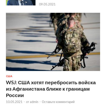
09.05.2021
США
WSJ: США хотят перебросить войска
из Афганистана ближе к границам
России
10.05.2021
-
от
admin
-
Оставьте комментарий