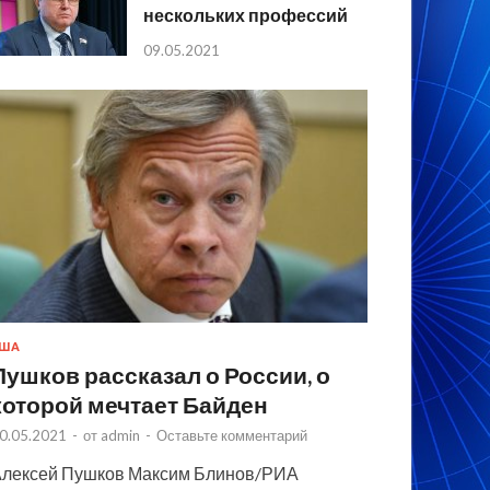
нескольких профессий
09.05.2021
США
Пушков рассказал о России, о
которой мечтает Байден
0.05.2021
-
от
admin
-
Оставьте комментарий
лексей Пушков Максим Блинов/РИА