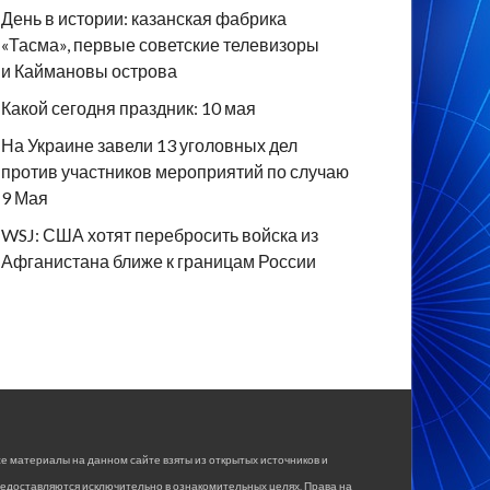
День в истории: казанская фабрика
«Тасма», первые советские телевизоры
и Каймановы острова
Какой сегодня праздник: 10 мая
На Украине завели 13 уголовных дел
против участников мероприятий по случаю
9 Мая
WSJ: США хотят перебросить войска из
Афганистана ближе к границам России
е материалы на данном сайте взяты из открытых источников и
едоставляются исключительно в ознакомительных целях. Права на