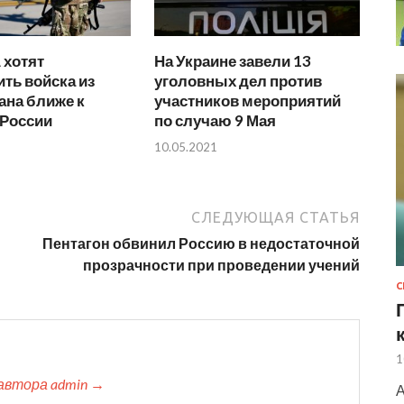
 хотят
На Украине завели 13
ть войска из
уголовных дел против
ана ближе к
участников мероприятий
 России
по случаю 9 Мая
10.05.2021
СЛЕДУЮЩАЯ СТАТЬЯ
Пентагон обвинил Россию в недостаточной
прозрачности при проведении учений
1
автора admin →
А