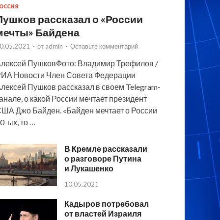
ОССИЯ
Пушков рассказал о «России
мечты» Байдена
0.05.2021
-
от
admin
-
Оставьте комментарий
лексей ПушковФото: Владимир Трефилов /
ИА Новости Член Совета Федерации
лексей Пушков рассказал в своем Telegram-
анале, о какой России мечтает президент
ША Джо Байден. «Байден мечтает о России
0-ых, то …
В Кремле рассказали
о разговоре Путина
и Лукашенко
10.05.2021
Кадыров потребовал
от властей Израиля