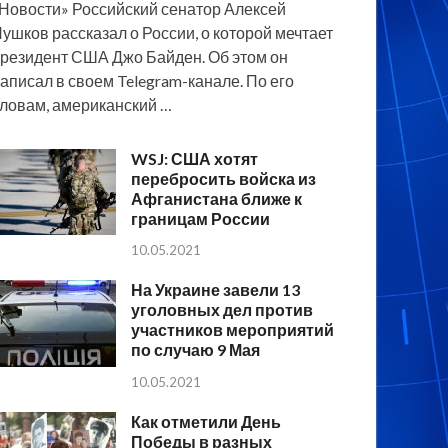
Новости» Российский сенатор Алексей
ушков рассказал о России, о которой мечтает
резидент США Джо Байден. Об этом он
аписал в своем Telegram-канале. По его
ловам, американский …
WSJ: США хотят
перебросить войска из
Афганистана ближе к
границам России
10.05.2021
На Украине завели 13
уголовных дел против
участников мероприятий
по случаю 9 Мая
10.05.2021
Как отметили День
Победы в разных