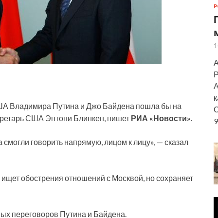
Р
1
А
Р
А
к
ША Владимира Путина и Джо Байдена пошла бы на
С
екретарь США Энтони Блинкен, пишет
РИА «Новости»
.
9
 смогли говорить напрямую, лицом к лицу», — сказал
е ищет обострения отношений с Москвой, но сохраняет
ых переговоров Путина и Байдена.