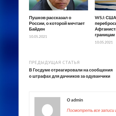
Пушков рассказал о
WSJ: США
России, о которой мечтает
переброси
Байден
Афганист
границам
10.05.2021
10.05.2021
ПРЕДЫДУЩАЯ СТАТЬЯ
В Госдуме отреагировали на сообщения
о штрафах для дачников за одуванчики
О admin
Посмотреть все записи 