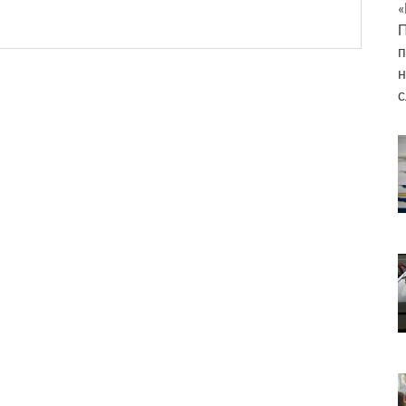
«
П
п
н
с