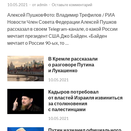
10.05.2021
-
от
admin
-
Оставьте комментарий
Алексей ПушковФото: Владимир Трефилов / РИА
Новости Член Совета Федерации Алексей Пушков
рассказал в своем Telegram-канале, о какой России
мечтает президент США Джо Байден. «Байден
мечтает о России 90-ых, то …
В Кремле рассказали
о разговоре Путина
и Лукашенко
10.05.2021
Кадыров потребовал
от властей Израиля извиниться
за столкновения
с палестинцами
10.05.2021
Путин назначил официального