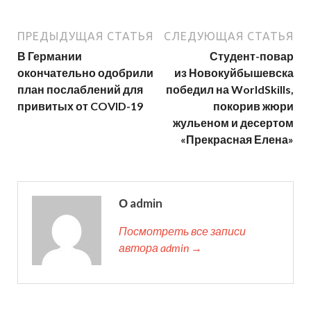
ПРЕДЫДУЩАЯ СТАТЬЯ
СЛЕДУЮЩАЯ СТАТЬЯ
В Германии
Студент-повар
окончательно одобрили
из Новокуйбышевска
план послаблений для
победил на WorldSkills,
привитых от COVID-19
покорив жюри
жульеном и десертом
«Прекрасная Елена»
О admin
Посмотреть все записи
автора admin →