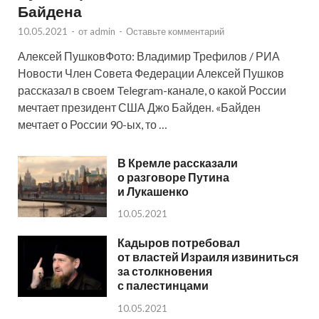
Байдена
10.05.2021
-
от
admin
-
Оставьте комментарий
Алексей ПушковФото: Владимир Трефилов / РИА
Новости Член Совета Федерации Алексей Пушков
рассказал в своем Telegram-канале, о какой России
мечтает президент США Джо Байден. «Байден
мечтает о России 90-ых, то …
В Кремле рассказали
о разговоре Путина
и Лукашенко
10.05.2021
Кадыров потребовал
от властей Израиля извиниться
за столкновения
с палестинцами
10.05.2021